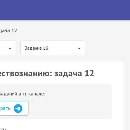
дача 12
Задание 16
ествознанию: задача 12
аданий в тг-канале:
треть
 сек.