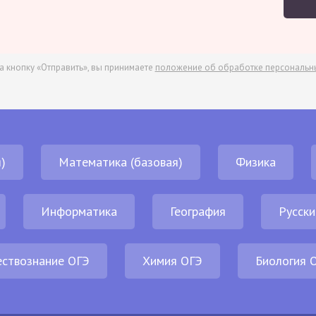
а кнопку «Отправить», вы принимаете
положение об обработке персональн
)
Математика (базовая)
Физика
Информатика
География
Русски
ствознание ОГЭ
Химия ОГЭ
Биология 