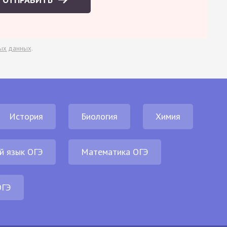
ых данных
.
История
Биология
Химия
й язык ОГЭ
Математика ОГЭ
ОГЭ