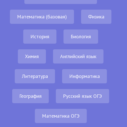
Математика (базовая)
Физика
История
Биология
Химия
Английский язык
Литература
Информатика
География
Русский язык ОГЭ
Математика ОГЭ