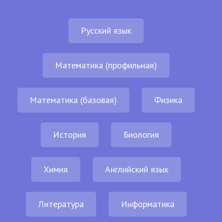
Русский язык
Математика (профильная)
Математика (базовая)
Физика
История
Биология
Химия
Английский язык
Литература
Информатика