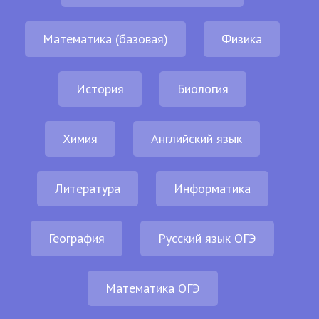
Математика (базовая)
Физика
История
Биология
Химия
Английский язык
Литература
Информатика
География
Русский язык ОГЭ
Математика ОГЭ