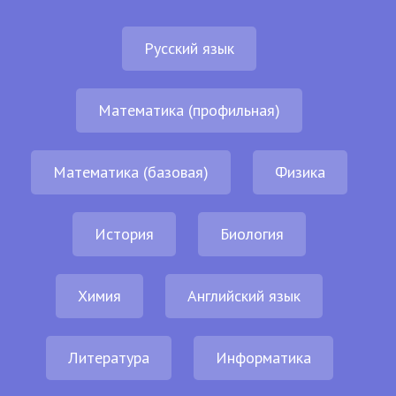
Русский язык
Математика (профильная)
Математика (базовая)
Физика
История
Биология
Химия
Английский язык
Литература
Информатика