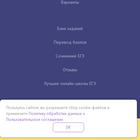
Варианты
Банк заданий
Перевод баллов
Сочинение ЕГЭ
Отзывы
Лучшие онлайн-школы ЕГЭ
Пользуясь сайтом, вы разрешаете сбор cookie-файлов и
принимаете
Политику обработки данных
и
Пользовательское соглашение
.
Бесплатная летняя школа
OK
ПОДРОБНЕЕ
ПРОВЕДИ ЭТО ЛЕТО С ПОЛЬЗОЙ