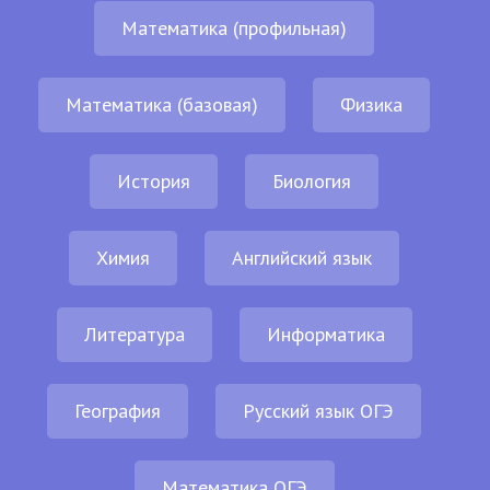
Математика (профильная)
Математика (базовая)
Физика
История
Биология
Химия
Английский язык
Литература
Информатика
География
Русский язык ОГЭ
Математика ОГЭ