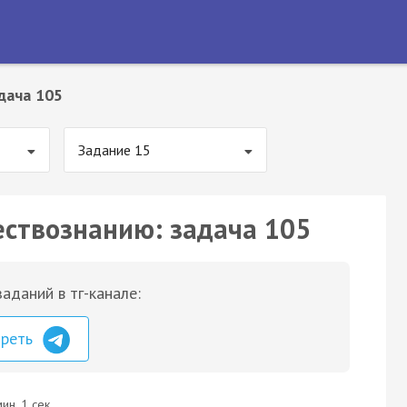
дача 105
Задание 15
ествознанию: задача 105
аданий в тг-канале:
треть
ин. 1 сек.