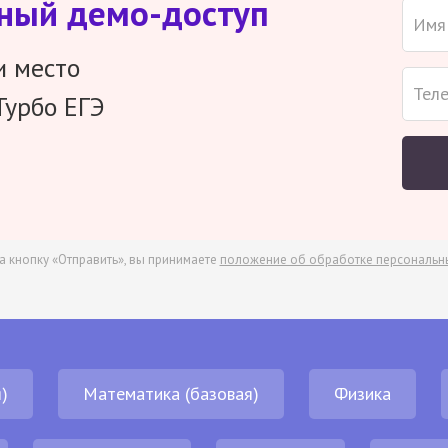
тный демо-доступ
и место
Турбо ЕГЭ
а кнопку «Отправить», вы принимаете
положение об обработке персональн
)
Математика (базовая)
Физика