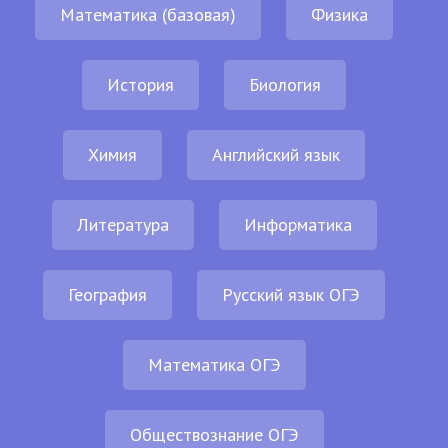
Математика (базовая)
Физика
История
Биология
Химия
Английский язык
Литература
Информатика
География
Русский язык ОГЭ
Математика ОГЭ
Обществознание ОГЭ