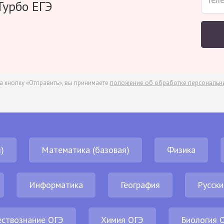
Турбо ЕГЭ
а кнопку «Отправить», вы принимаете
положение об обработке персональн
)
Математика (базовая)
Физика
Информатика
География
Русски
ствознание ОГЭ
Химия ОГЭ
Биология 