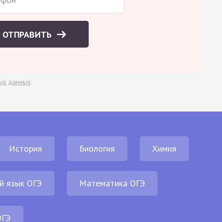
ОТПРАВИТЬ
ых данных
.
История
Биология
Химия
й язык ОГЭ
Математика ОГЭ
ОГЭ