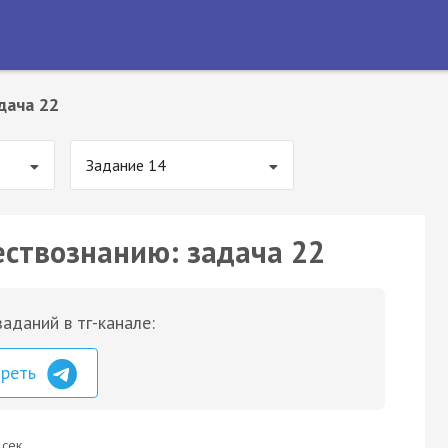
дача 22
Задание 14
ествознанию: задача 22
аданий в тг-канале:
треть
 сек.