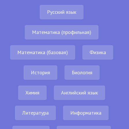
Русский язык
Математика (профильная)
Математика (базовая)
Физика
История
Биология
Химия
Английский язык
Литература
Информатика