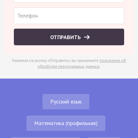
ОТПРАВИТЬ
Нажимая на кнопку «Отправить», вы принимаете
положение об
обработке персональных данных
.
Русский язык
Математика (профильная)