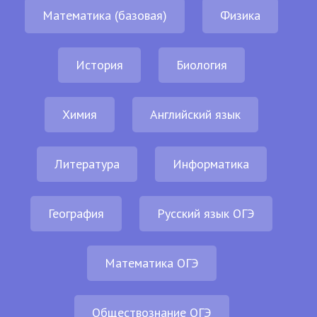
Математика (базовая)
Физика
История
Биология
Химия
Английский язык
Литература
Информатика
География
Русский язык ОГЭ
Математика ОГЭ
Обществознание ОГЭ