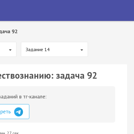
дача 92
Задание 14
ествознанию: задача 92
аданий в тг-канале:
треть
ин. 27 сек.