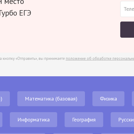
и место
Турбо ЕГЭ
а кнопку «Отправить», вы принимаете
положение об обработке персональн
)
Математика (базовая)
Физика
Информатика
География
Русски