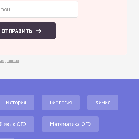
ОТПРАВИТЬ
ых данных
.
История
Биология
Химия
й язык ОГЭ
Математика ОГЭ