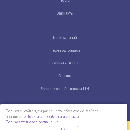
Тесты
Варианты
Банк заданий
Перевод баллов
Сочинение ЕГЭ
Отзывы
Лучшие онлайн-школы ЕГЭ
Пользуясь сайтом, вы разрешаете сбор cookie-файлов и
принимаете
Политику обработки данных
и
Пользовательское соглашение
.
Бесплатная летняя школа
OK