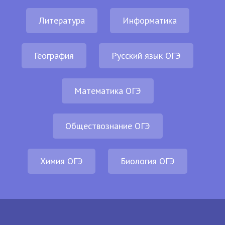
Литература
Информатика
География
Русский язык ОГЭ
Математика ОГЭ
Обществознание ОГЭ
Химия ОГЭ
Биология ОГЭ