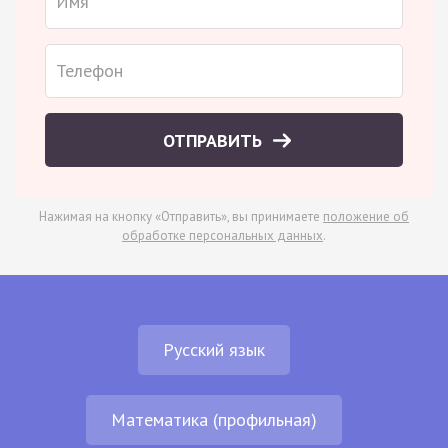
ОТПРАВИТЬ
Нажимая на кнопку «Отправить», вы принимаете
положение об
обработке персональных данных
.
Русский язык
Математика (профильная)