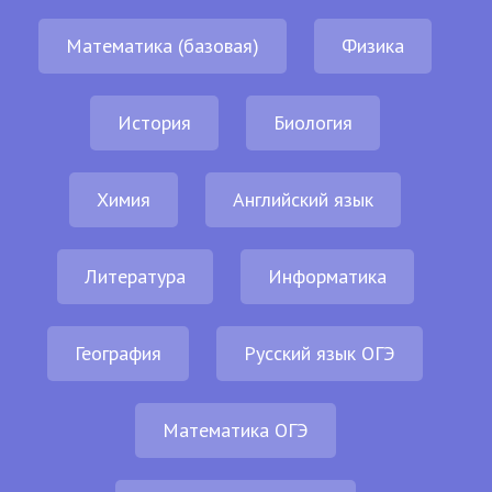
Математика (базовая)
Физика
История
Биология
Химия
Английский язык
Литература
Информатика
География
Русский язык ОГЭ
Математика ОГЭ