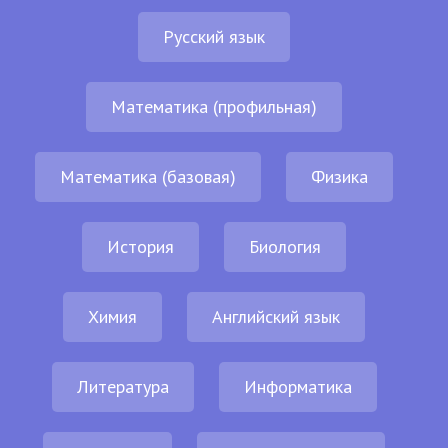
Русский язык
Математика (профильная)
Математика (базовая)
Физика
История
Биология
Химия
Английский язык
Литература
Информатика