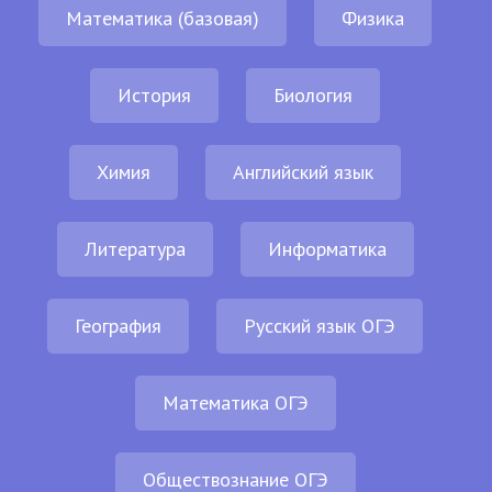
Математика (базовая)
Физика
История
Биология
Химия
Английский язык
Литература
Информатика
География
Русский язык ОГЭ
Математика ОГЭ
Обществознание ОГЭ