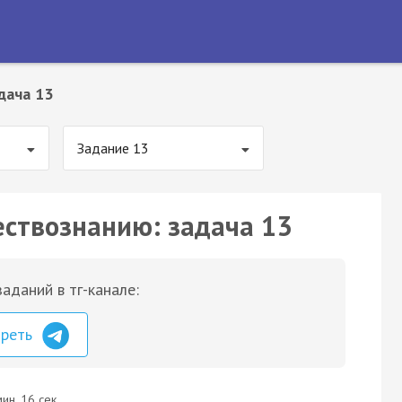
дача 13
Задание 13
ествознанию: задача 13
аданий в тг-канале:
треть
ин. 16 сек.