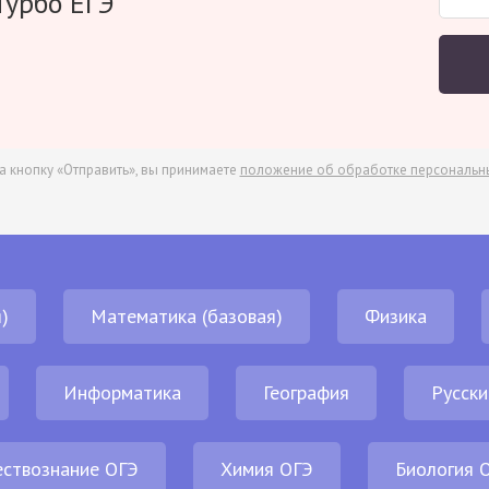
Турбо ЕГЭ
а кнопку «Отправить», вы принимаете
положение об обработке персональн
)
Математика (базовая)
Физика
Информатика
География
Русски
ствознание ОГЭ
Химия ОГЭ
Биология 