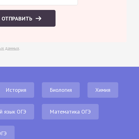
ОТПРАВИТЬ
ых данных
.
История
Биология
Химия
й язык ОГЭ
Математика ОГЭ
ОГЭ