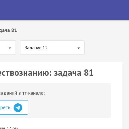
дача 81
Задание 12
ествознанию: задача 81
аданий в тг-канале:
треть
ин. 32 сек.