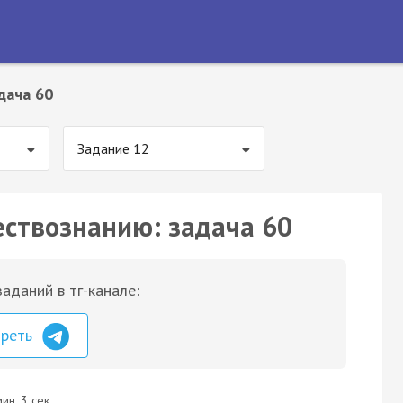
дача 60
Задание 12
ествознанию: задача 60
аданий в тг-канале:
треть
ин. 3 сек.