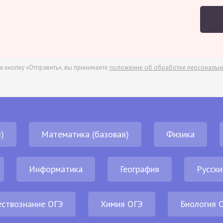
а кнопку «Отправить», вы принимаете
положение об обработке персональн
)
Математика (базовая)
Физика
Информатика
География
Русски
ствознание ОГЭ
Химия ОГЭ
Биология 