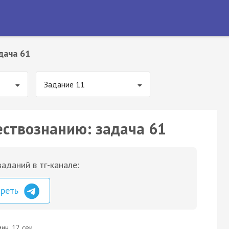
дача 61
Задание 11
ествознанию: задача 61
аданий в тг-канале:
треть
ин. 12 сек.