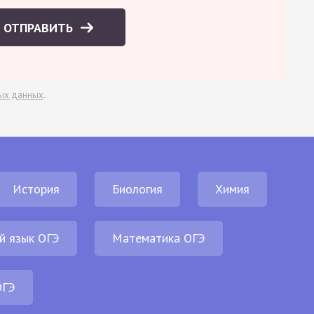
ОТПРАВИТЬ
ых данных
.
История
Биология
Химия
й язык ОГЭ
Математика ОГЭ
ОГЭ