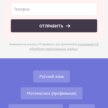
ОТПРАВИТЬ
Нажимая на кнопку «Отправить», вы принимаете
положение об
обработке персональных данных
.
Русский язык
Математика (профильная)