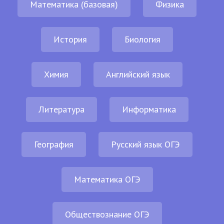
Математика (базовая)
Физика
История
Биология
Химия
Английский язык
Литература
Информатика
География
Русский язык ОГЭ
Математика ОГЭ
Обществознание ОГЭ