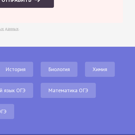
ых данных
.
История
Биология
Химия
й язык ОГЭ
Математика ОГЭ
ОГЭ