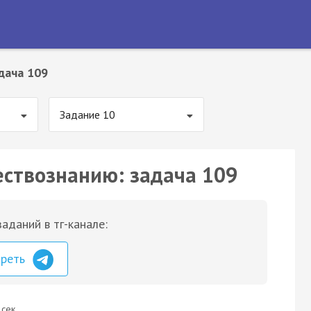
дача 109
Задание 10
ествознанию: задача 109
аданий в тг-канале:
треть
 сек.