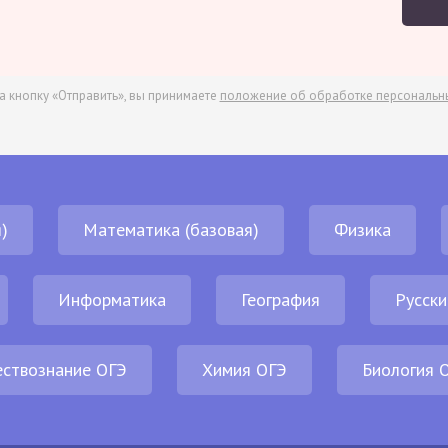
а кнопку «Отправить», вы принимаете
положение об обработке персональн
)
Математика (базовая)
Физика
Информатика
География
Русски
ствознание ОГЭ
Химия ОГЭ
Биология 