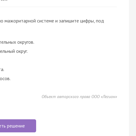
о мажоритарной системе и запишите цифры, под
ельных округов.
льный округ.
а.
осов.
Объект авторского права ООО «Легион»
еть решение