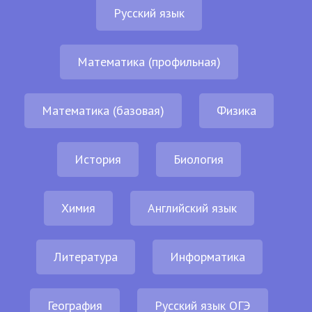
Русский язык
Математика (профильная)
Математика (базовая)
Физика
История
Биология
Химия
Английский язык
Литература
Информатика
География
Русский язык ОГЭ