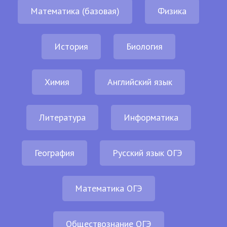
Математика (базовая)
Физика
История
Биология
Химия
Английский язык
Литература
Информатика
География
Русский язык ОГЭ
Математика ОГЭ
Обществознание ОГЭ