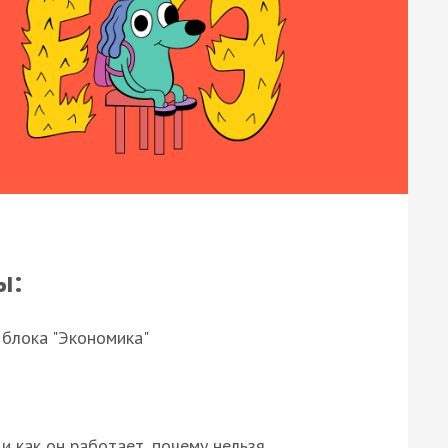
ы:
 блока "Экономика"
и как он работает, почему нельзя