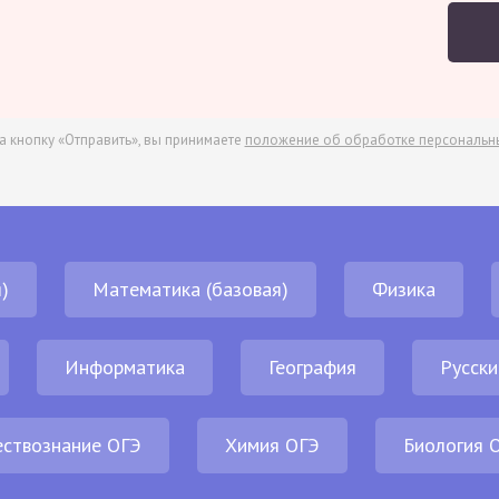
а кнопку «Отправить», вы принимаете
положение об обработке персональн
)
Математика (базовая)
Физика
Информатика
География
Русски
ствознание ОГЭ
Химия ОГЭ
Биология 