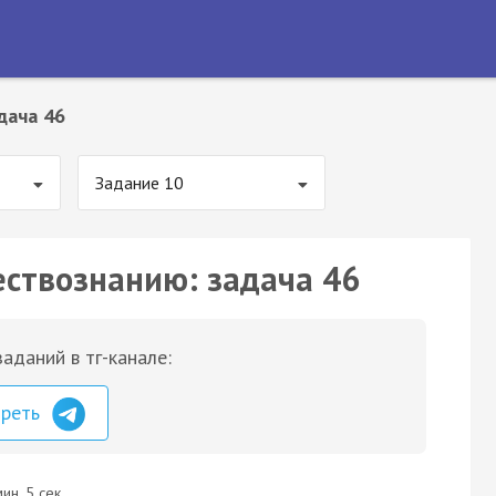
дача 46
Задание 10
ествознанию: задача 46
аданий в тг-канале:
треть
ин. 5 сек.