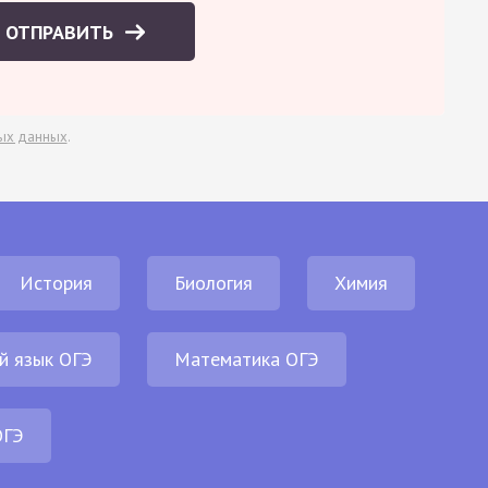
ОТПРАВИТЬ
ых данных
.
История
Биология
Химия
й язык ОГЭ
Математика ОГЭ
ОГЭ