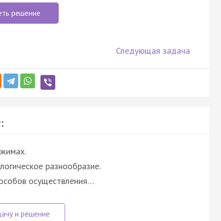
еть решение
Следующая задача
:
ежимах.
логическое разнообразие.
пособов осуществления…