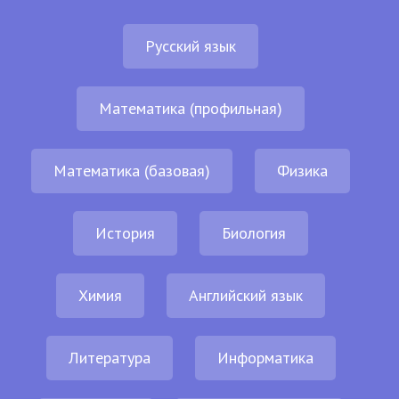
Русский язык
Математика (профильная)
Математика (базовая)
Физика
История
Биология
Химия
Английский язык
Литература
Информатика