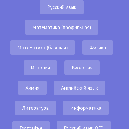
Русский язык
Математика (профильная)
Математика (базовая)
Физика
История
Биология
Химия
Английский язык
Литература
Информатика
География
Русский язык ОГЭ