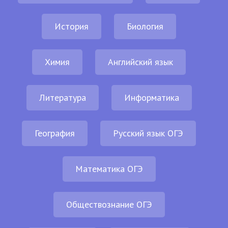
История
Биология
Химия
Английский язык
Литература
Информатика
География
Русский язык ОГЭ
Математика ОГЭ
Обществознание ОГЭ