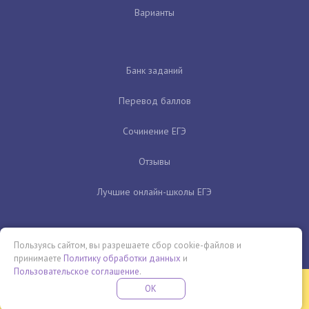
Варианты
Банк заданий
Перевод баллов
Сочинение ЕГЭ
Отзывы
Лучшие онлайн-школы ЕГЭ
Пользуясь сайтом, вы разрешаете сбор cookie-файлов и
принимаете
Политику обработки данных
и
Пользовательское соглашение
.
Бесплатная летняя школа
OK
ПОДРОБНЕЕ
ПРОВЕДИ ЭТО ЛЕТО С ПОЛЬЗОЙ