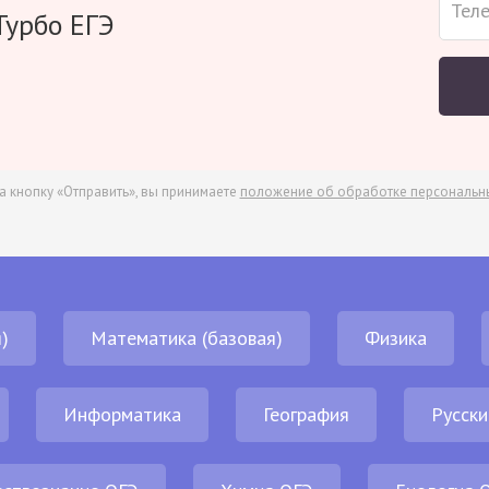
Турбо ЕГЭ
а кнопку «Отправить», вы принимаете
положение об обработке персональн
)
Математика (базовая)
Физика
Информатика
География
Русски