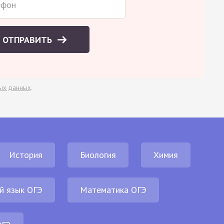
ОТПРАВИТЬ
ых данных
.
История
Биология
Химия
й язык ОГЭ
Математика ОГЭ