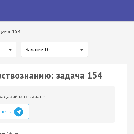
дача 154
Задание 10
ествознанию: задача 154
аданий в тг-канале:
треть
ин. 14 сек.