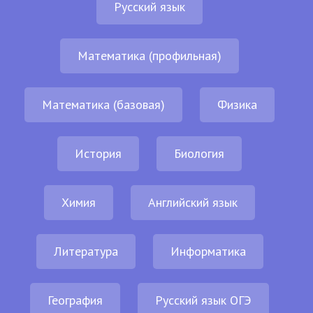
Русский язык
Математика (профильная)
Математика (базовая)
Физика
История
Биология
Химия
Английский язык
Литература
Информатика
География
Русский язык ОГЭ