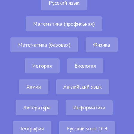
Русский язык
Математика (профильная)
Математика (базовая)
Физика
История
Биология
Химия
Английский язык
Литература
Информатика
География
Русский язык ОГЭ