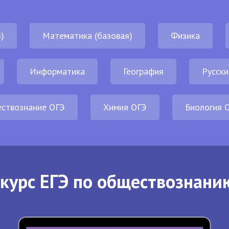
)
Математика (базовая)
Физика
Информатика
География
Русски
ствознание ОГЭ
Химия ОГЭ
Биология 
курс ЕГЭ по обществознани