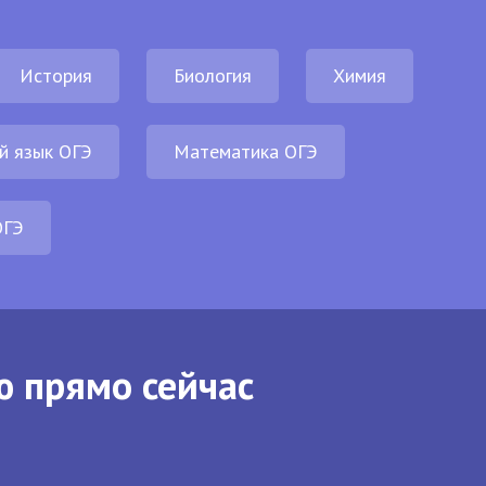
История
Биология
Химия
й язык ОГЭ
Математика ОГЭ
ОГЭ
ю прямо сейчас