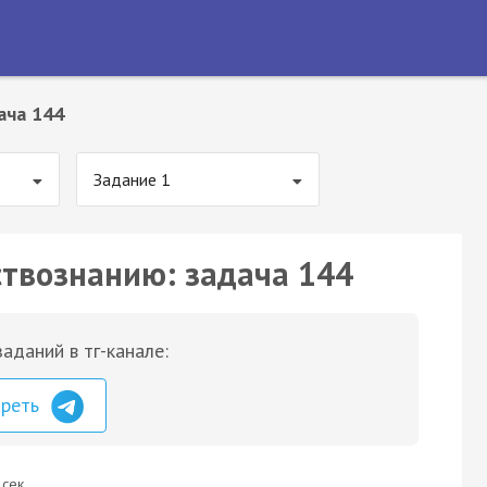
ача 144
Задание 1
ствознанию: задача 144
аданий в тг-канале:
треть
 сек.