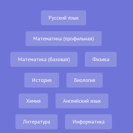
Русский язык
Математика (профильная)
Математика (базовая)
Физика
История
Биология
Химия
Английский язык
Литература
Информатика