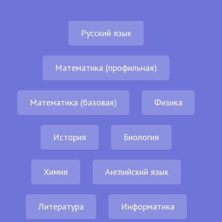
Русский язык
Математика (профильная)
Математика (базовая)
Физика
История
Биология
Химия
Английский язык
Литература
Информатика