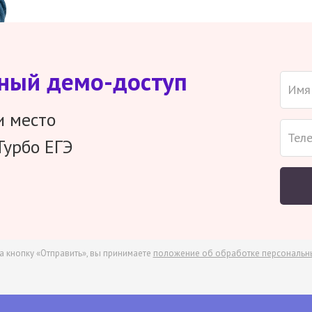
тный демо-доступ
и место
Турбо ЕГЭ
а кнопку «Отправить», вы принимаете
положение об обработке персональн