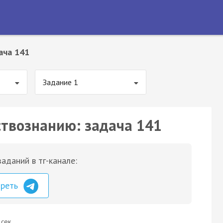
ача 141
Задание 1
ствознанию: задача 141
аданий в тг-канале:
треть
 сек.