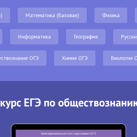
)
Математика (базовая)
Физика
Информатика
География
Русски
ствознание ОГЭ
Химия ОГЭ
Биология 
курс ЕГЭ по обществознани