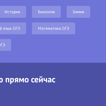
История
Биология
Химия
й язык ОГЭ
Математика ОГЭ
ОГЭ
ю прямо сейчас