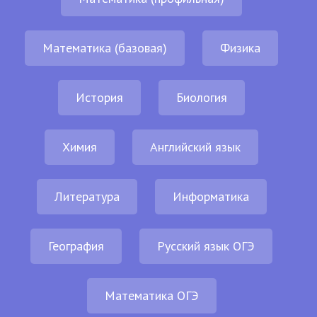
Математика (базовая)
Физика
История
Биология
Химия
Английский язык
Литература
Информатика
География
Русский язык ОГЭ
Математика ОГЭ