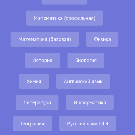
Математика (профильная)
Математика (базовая)
Физика
История
Биология
Химия
Английский язык
Литература
Информатика
География
Русский язык ОГЭ