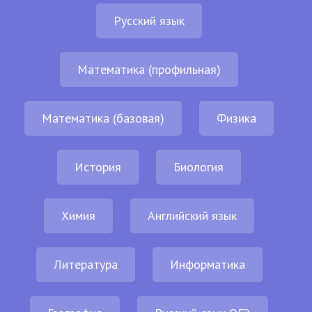
Русский язык
Математика (профильная)
Математика (базовая)
Физика
История
Биология
Химия
Английский язык
Литература
Информатика