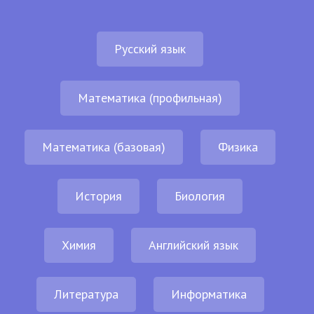
Русский язык
Математика (профильная)
Математика (базовая)
Физика
История
Биология
Химия
Английский язык
Литература
Информатика