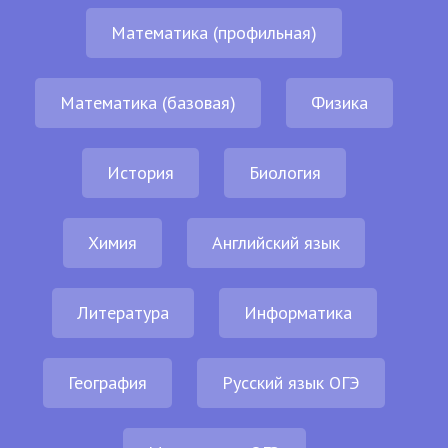
Математика (профильная)
Математика (базовая)
Физика
История
Биология
Химия
Английский язык
Литература
Информатика
География
Русский язык ОГЭ