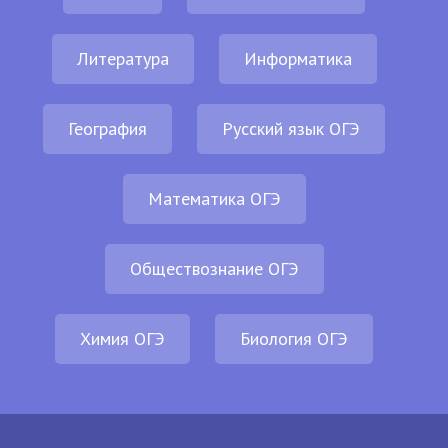
Литература
Информатика
География
Русский язык ОГЭ
Математика ОГЭ
Обществознание ОГЭ
Химия ОГЭ
Биология ОГЭ