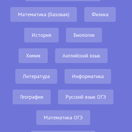
Математика (базовая)
Физика
История
Биология
Химия
Английский язык
Литература
Информатика
География
Русский язык ОГЭ
Математика ОГЭ