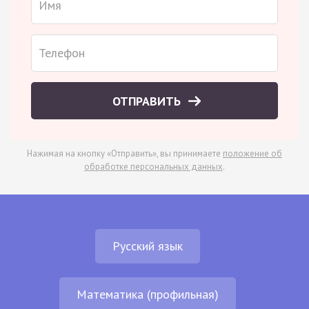
ОТПРАВИТЬ
Нажимая на кнопку «Отправить», вы принимаете
положение об
обработке персональных данных
.
Русский язык
Математика (профильная)