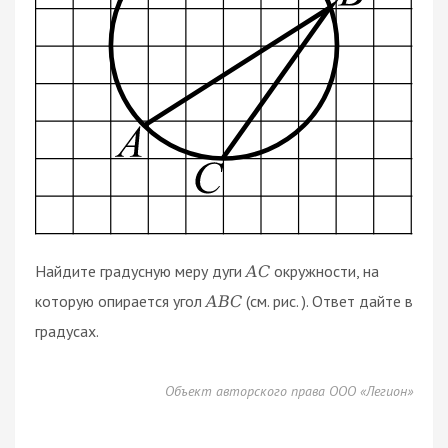
Найдите градусную меру дуги
окружности, на
A
C
которую опирается угол
(см. рис. ). Ответ дайте в
A
B
C
градусах.
Объект авторского права ООО «Легион»