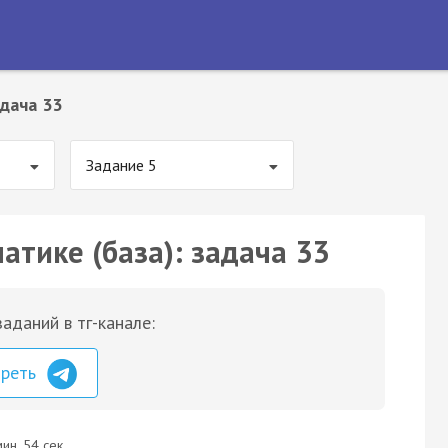
дача 33
Задание 5
атике (база): задача 33
аданий в тг-канале:
треть
ин. 54 сек.