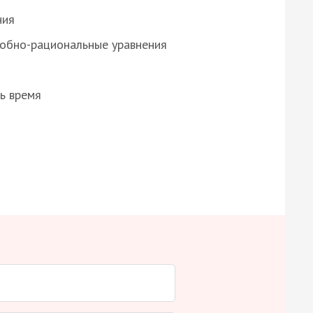
ния
робно-рациональные уравнения
ь время