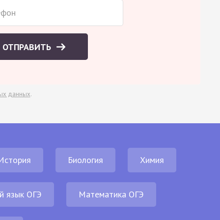
ОТПРАВИТЬ
ых данных
.
История
Биология
Химия
й язык ОГЭ
Математика ОГЭ