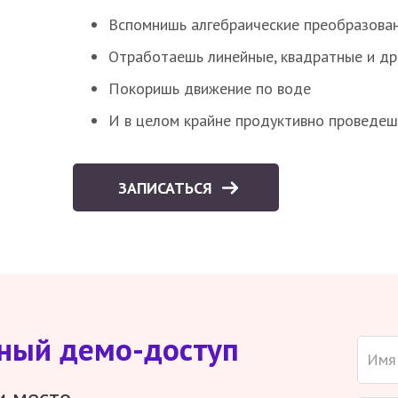
Вспомнишь алгебраические преобразова
Отработаешь линейные, квадратные и д
Покоришь движение по воде
И в целом крайне продуктивно проведеш
ЗАПИСАТЬСЯ
тный демо-доступ
и место