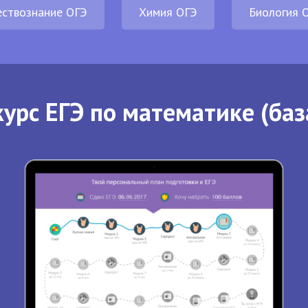
ствознание ОГЭ
Химия ОГЭ
Биология 
урс ЕГЭ по математике (баз