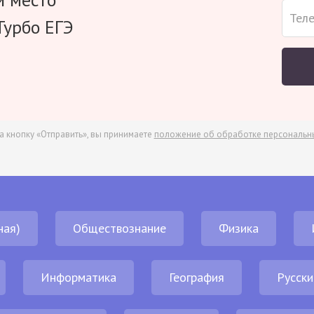
Турбо ЕГЭ
а кнопку «Отправить», вы принимаете
положение об обработке персональн
ная)
Обществознание
Физика
Информатика
География
Русски