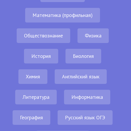
Математика (профильная)
Обществознание
Физика
История
Биология
Химия
Английский язык
Литература
Информатика
География
Русский язык ОГЭ