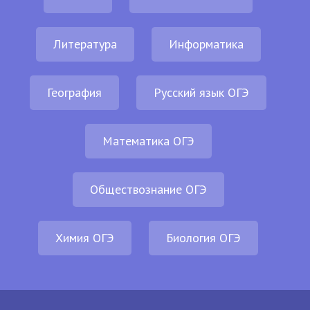
Литература
Информатика
География
Русский язык ОГЭ
Математика ОГЭ
Обществознание ОГЭ
Химия ОГЭ
Биология ОГЭ