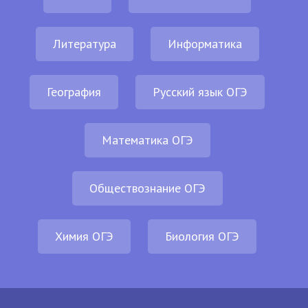
Литература
Информатика
География
Русский язык ОГЭ
Математика ОГЭ
Обществознание ОГЭ
Химия ОГЭ
Биология ОГЭ