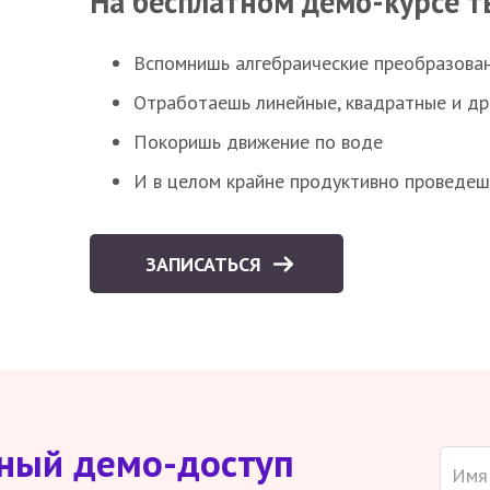
На бесплатном демо-курсе т
Вспомнишь алгебраические преобразова
Отработаешь линейные, квадратные и д
Покоришь движение по воде
И в целом крайне продуктивно проведеш
ЗАПИСАТЬСЯ
тный демо-доступ