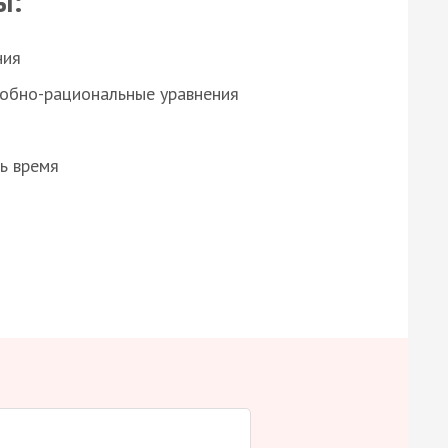
ы:
ния
робно-рациональные уравнения
ь время