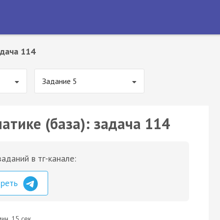
дача 114
Задание 5
атике (база): задача 114
аданий в тг-канале:
треть
ин. 15 сек.