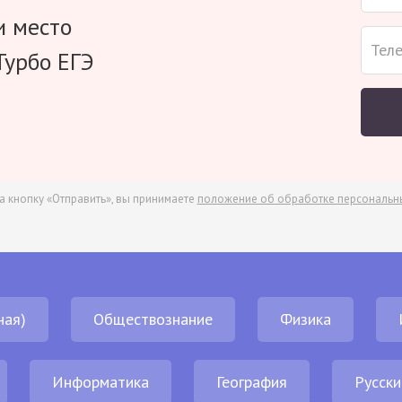
и место
Турбо ЕГЭ
а кнопку «Отправить», вы принимаете
положение об обработке персональн
ная)
Обществознание
Физика
Информатика
География
Русски