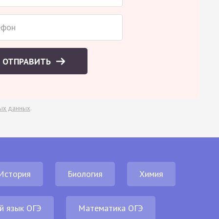
ОТПРАВИТЬ
ых данных
.
История
Биология
Химия
й язык ОГЭ
Математика ОГЭ